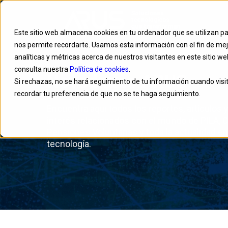
Este sitio web almacena cookies en tu ordenador que se utilizan pa
nos permite recordarte. Usamos esta información con el fin de mej
analíticas y métricas acerca de nuestros visitantes en este sitio 
consulta nuestra
Política de cookies
.
Novedades ARUS
Si rechazas, no se hará seguimiento de tu información cuando visit
recordar tu preferencia de que no se te haga seguimiento.
Encuentra aquí todos los reportes, artículos 
interés relacionados con el mundo de PILA, C
Pensiones Voluntarias y toda la actualidad e
tecnología.