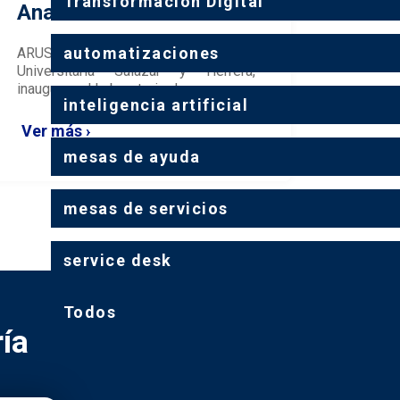
Transformación Digital
Analítica ARU...
automatizaciones
ARUS, en alianza con la
Institución
Universitaria Salazar y Herrera
,
inauguran el Laboratorio de...
inteligencia artificial
Ver más ›
mesas de ayuda
mesas de servicios
service desk
Todos
ía