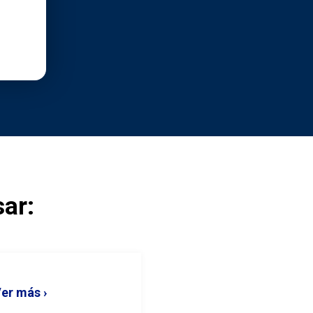
ar:
er más ›