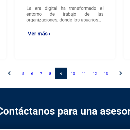
La era digital ha transformado el
entorno de trabajo de las
organizaciones, donde los usuarios...
Ver más ›
5
6
7
8
10
11
12
13
9
Contáctanos para una asesor