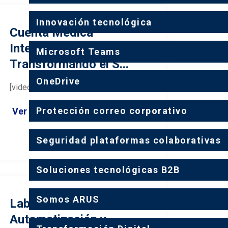
Innovación tecnológica
Cuenta Médica
Inteligente:
Microsoft Teams
Transformando el S...
OneDrive
[video width="1280" height="720"...
Protección correo corporativo
Ver más ›
Seguridad plataformas colaborativas
Soluciones tecnológicas B2B
Somos ARUS
Laboratorio de
Automatización y