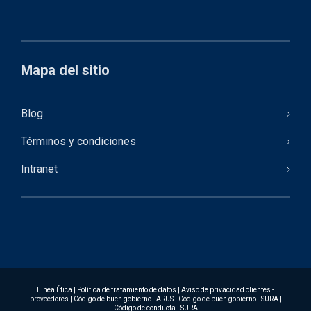
Mapa del sitio
Blog
Términos y condiciones
Intranet
Línea Ética
|
Política de tratamiento de datos
|
Aviso de privacidad clientes -
proveedores
|
Código de buen gobierno - ARUS
|
Código de buen gobierno - SURA
|
Código de conducta - SURA