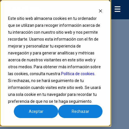
Este sitio web almacena cookies en tu ordenador
que se utilizan para recoger información acerca de
tu interacción con nuestro sitio web y nos permite
La nube llegó a
recordarte. Usamos esta información con el fin de
mejorar y personalizar tu experiencia de
Colombia para
navegación y para generar analíticas y métricas
quedarse
acerca de nuestros visitantes en este sitio web y
otros medios. Para obtener más información sobre
las cookies, consulta nuestra
Política de cookies
.
Si rechazas, no se hará seguimiento de tu
May 23, 2019 8:41:08 AM
información cuando visites este sitio web. Se usará
una sola cookie en tu navegador para recordar tu
Escrito por ARUS Podcasts
preferencia de que no se te haga seguimiento.
15 minutos
Aceptar
Rechazar