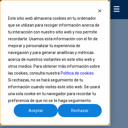
Este sitio web almacena cookies en tu ordenador
que se utilizan para recoger información acerca de
tu interacción con nuestro sitio web y nos permite
Hiperconvergencia
recordarte. Usamos esta información con el fin de
mejorar y personalizar tu experiencia de
¿Clave en un Plan de
navegación y para generar analíticas y métricas
Adopción de la Nube?
acerca de nuestros visitantes en este sitio web y
otros medios. Para obtener más información sobre
las cookies, consulta nuestra
Política de cookies
.
Si rechazas, no se hará seguimiento de tu
Apr 16, 2020, 2:54:03 PM
información cuando visites este sitio web. Se usará
una sola cookie en tu navegador para recordar tu
Escrito por ARUS Podcasts
preferencia de que no se te haga seguimiento.
15 minutos
Aceptar
Rechazar